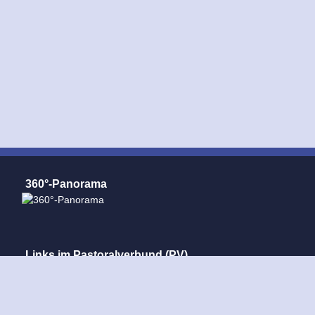
360°-Panorama
Links im Pastoralverbund (PV)
Pastoralverbund Mindener Land
Dom Minden
St. Ansgar Minden