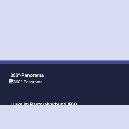
360°-Panorama
Links im Pastoralverbund (PV)
Pastoralverbund Mindener Land
Dom Minden
St. Ansgar Minden