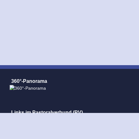
360°-Panorama
Links im Pastoralverbund (PV)
Pastoralverbund Mindener Land
Dom Minden
St. Ansgar Minden